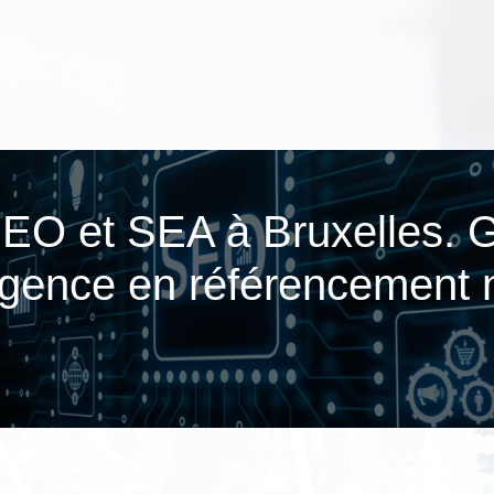
EO et SEA à Bruxelles. 
gence en référen­ce­ment n