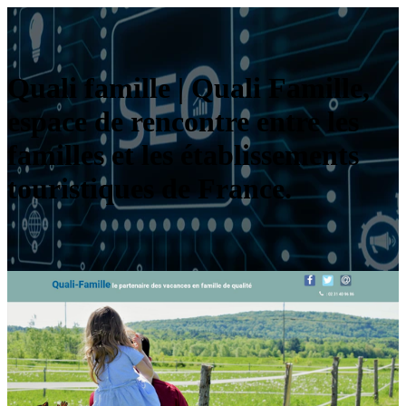
Quali famille | Quali Famille,
espace de rencontre entre les
familles et les étab­lis­se­ments
touristi­ques de France.