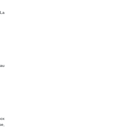
 La
eau
Box
se,