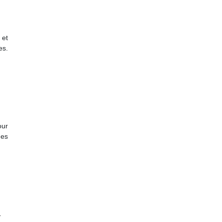
 et
es.
our
des
à