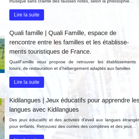
musique sans crainte des fausses notes, selon la philosophie…
Lire la suite
Quali famille | Quali Famille, espace de
rencontre entre les familles et les étab­lis­se­
ments touristi­ques de France.
QualiFamille vous propose de retrouver les établissements
loisirs, de restauration et d’hébergement adaptés aux familles
Lire la suite
Kidilangues | Jeux éducatifs pour apprendre le
langues avec Kidilangues
Des jeux éducatifs et des activités d’éveil aux langues étrangè
pour enfants. Retrouvez des contes des comptines et des jeux…